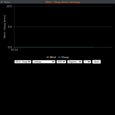
X
Wind - Vlaag (km/u) vandaag
Sluiten