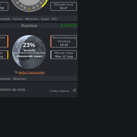
03
21
h
Elevatie hoek
02
22
ZZW
01
23
50.4°
ormatie
- Aurora
- Meteoren
- Kaart
- ISS
Maanfase
15:09:05
mst
Maanondergang
n
Vandaag
23%
18:40
Verlicht
an
Nieuwe maan
Afnemende maan
ug
Woe 12 Aug
alpha Capricornids
ormatie
- Meteoren
ndommen op onze
Credits, contact en . . .