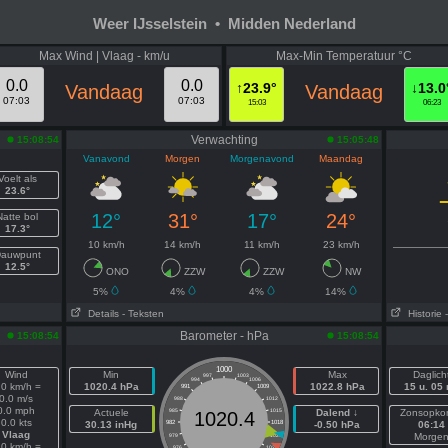
Weer IJsselstein • Midden Nederland
Max Wind | Vlaag - km/u
Max-Min Temperatuur °C
0.0
0.0
↑23.9°
↓13.0
Vandaag
Vandaag
07:03
07:03
15:03
06:23
Verwachting
15:08:54
15:05:48
Vanavond
Morgen
Morgenavond
Maandag
Voelt als
23.6°
12°
31°
17°
24°
Natte bol
17.3°
10 km/h
14 km/h
11 km/h
23 km/h
auwpunt
12.5°
ONO
ZZW
ZZW
NW
5%
4%
4%
14%
Details
- Teksten
Historie
Barometer - hPa
15:08:54
15:08:54
1000
Wind
Min
Max
Daglich
997
1003
994
1006
.0 km/h =
1020.4 hPa
1022.8 hPa
15 u. 05
991
1009
0.0 m/s
988
1012
0.0 mph
Actuele
985
1015
Dalend ↓
Zonsopko
1020.4
0.0 kts
30.13 inHg
982
1018
-0.50 hPa
06:14
Vlaag
Morge
979
1021
.0 km/h =
976
1024