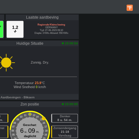
°F
Laatste aardbeving
Regionale Kleine beving
°
1.2
GERMANY
Tijd: 27-06-2023 09:10
Diepte: 3 KMs Afstand: 550 KMs
Huidige Situatie
15:08:54
Zonnig. Dry.
Temperatuur
23.9
°C
Wind Snelheid
0
km/h
- Aardbevingen
- Bliksem
Zon positie
15:09:05
11
13
t
Donker
10
14
 m.
09
15
8 u. 54 m.
08
16
Geschat:
07
17
mst
Zonsondergang
6
09
06
18
u.
m.
21:18
05
19
n
Vandaag
daglicht
04
20