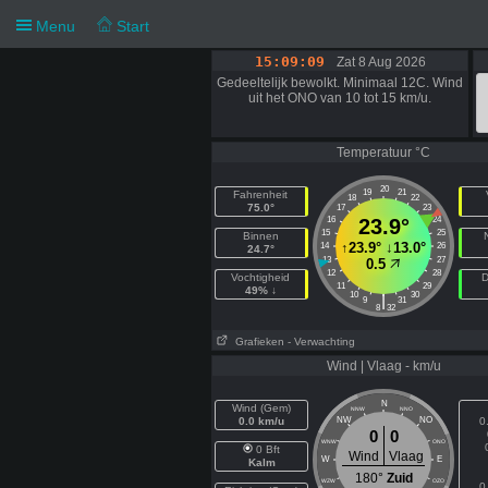
Menu
Start
15:09:10
Zat 8 Aug 2026
Gedeeltelijk bewolkt. Minimaal 12C. Wind
uit het ONO van 10 tot 15 km/u.
Temperatuur °C
20
19
21
Fahrenheit
18
22
75.0°
17
23
16
23.9°
24
15
25
Binnen
↑
23.9°
↓
13.0°
14
26
24.7°
13
27
0.5
12
28
Vochtigheid
D
11
29
49% ↓
10
30
|
9
31
8
32
Grafieken
- Verwachting
Wind | Vlaag - km/u
N
Wind (Gem)
NNW
NNO
0.0 km/u
NW
NO
0
0
0
WNW
ONO
0 Bft
Wind
Vlaag
W
E
Kalm
180°
Zuid
WZW
OZO
0