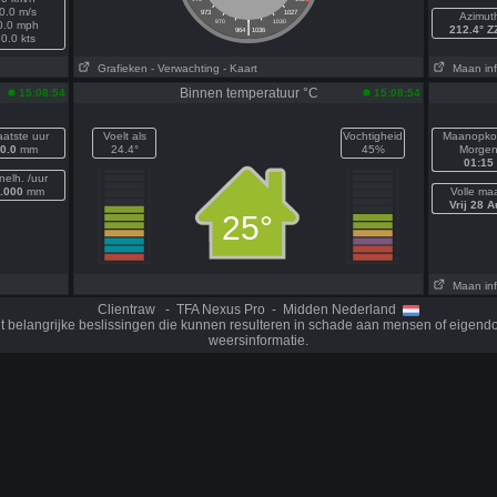
0.0 m/s
973
1027
Azimut
|
970
1030
0.0 mph
212.4° 
964
1036
0.0 kts
Grafieken
- Verwachting
- Kaart
Maan inf
Binnen temperatuur °C
15:08:54
15:08:54
aatste uur
Voelt als
Vochtigheid
Maanopko
0.0
mm
24.4°
45%
Morge
01:15
nelh. /uur
.000
mm
Volle ma
Vrij 28 A
25°
Maan inf
Clientraw - TFA Nexus Pro - Midden Nederland
t belangrijke beslissingen die kunnen resulteren in schade aan mensen of eige
weersinformatie.