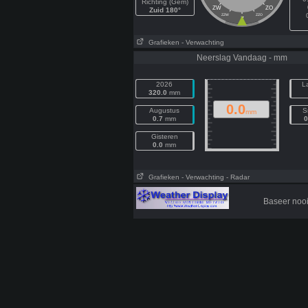
Richting (Gem)
ZW
ZO
Zuid 180°
ZZW
ZZO
Z
Grafieken
- Verwachting
Neerslag Vandaag - mm
2026
L
320.0
mm
0.0
Augustus
S
mm
0.7
mm
0
Gisteren
0.0
mm
Grafieken
- Verwachting
- Radar
Baseer nooi